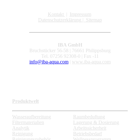
Kontakt
|
Impressum
Datenschutzerklärung
|
Sitemap
IBA GmbH
Bruchstücker 56-58 | 76661 Philippsburg
Tel. 07256 92308-0 | Fax -11
info@iba-aqua.com
|
www.iba-aqua.com
Produktwelt
Wasseraufbereitung
Raumbeduftung
Filtermaterialien
Lagerung & Dosierung
Analytik
Arbeitssicherheit
Reinigung
Betriebsbedarf
Reinigungszubehör
Wellnessprogramm