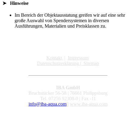
➤ Hinweise
Im Bereich der Objektausstatung greifen wir auf eine sehr
große Auswahl von Spendersystemen in diversen
Ausführungen, Materialien und Preisklassen zu.
Kontakt
|
Impressum
Datenschutzerklärung
|
Sitemap
IBA GmbH
Bruchstücker 56-58 | 76661 Philippsburg
Tel. 07256 92308-0 | Fax -11
info@iba-aqua.com
|
www.iba-aqua.com