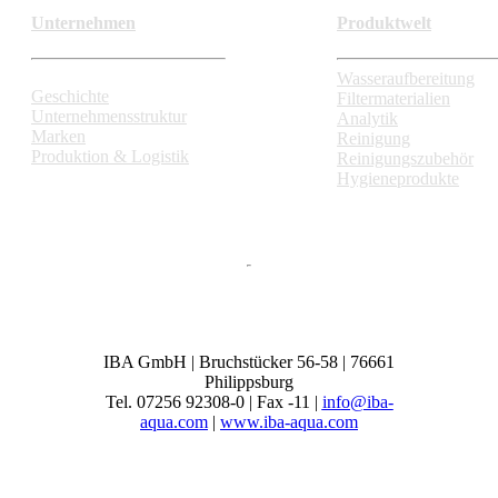
Unternehmen
Produktwelt
Wasseraufbereitung
Geschichte
Filtermaterialien
Unternehmensstruktur
Analytik
Marken
Reinigung
Produktion & Logistik
Reinigungszubehör
Hygieneprodukte
IBA GmbH | Bruchstücker 56-58 | 76661
Philippsburg
Tel. 07256 92308-0 | Fax -11 |
info@iba-
aqua.com
|
www.iba-aqua.com