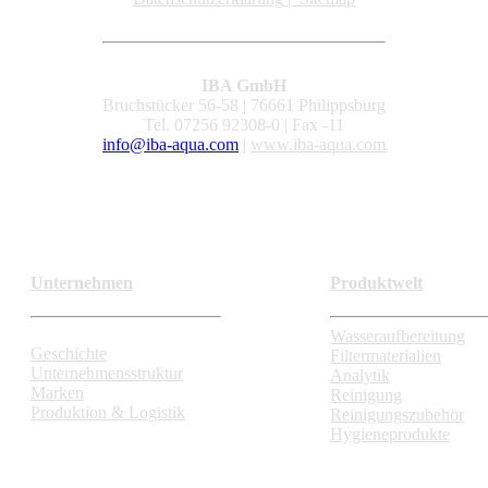
IBA GmbH
Bruchstücker 56-58 | 76661 Philippsburg
Tel. 07256 92308-0 | Fax -11
info@iba-aqua.com
|
www.iba-aqua.com
Unternehmen
Produktwelt
Wasseraufbereitung
Geschichte
Filtermaterialien
Unternehmensstruktur
Analytik
Marken
Reinigung
Produktion & Logistik
Reinigungszubehör
Hygieneprodukte