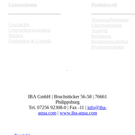
Unternehmen
Produktwelt
Wasseraufbereitung
Geschichte
Filtermaterialien
Unternehmensstruktur
Analytik
Marken
Reinigung
Produktion & Logistik
Reinigungszubehör
Hygieneprodukte
IBA GmbH | Bruchstücker 56-58 | 76661
Philippsburg
Tel. 07256 92308-0 | Fax -11 |
info@iba-
aqua.com
|
www.iba-aqua.com