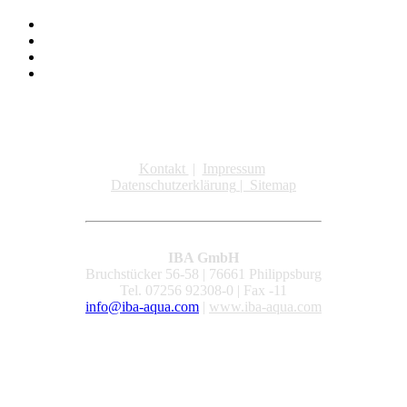
Kontakt
|
Impressum
Datenschutzerklärung
|
Sitemap
IBA GmbH
Bruchstücker 56-58 | 76661 Philippsburg
Tel. 07256 92308-0 | Fax -11
info@iba-aqua.com
|
www.iba-aqua.com