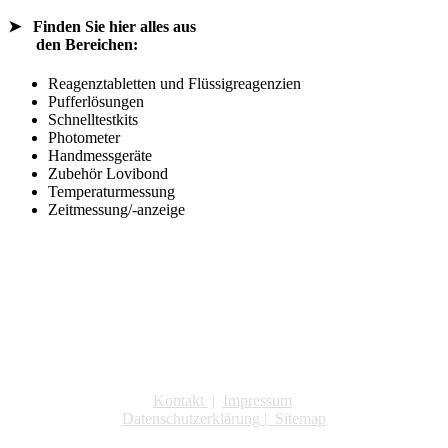
➤
Finden Sie hier alles aus
den Bereichen:
Reagenztabletten und Flüssigreagenzien
Pufferlösungen
Schnelltestkits
Photometer
Handmessgeräte
Zubehör Lovibond
Temperaturmessung
Zeitmessung/-anzeige
Kontakt
|
Impressum
Datenschutzerklärung
|
Sitemap