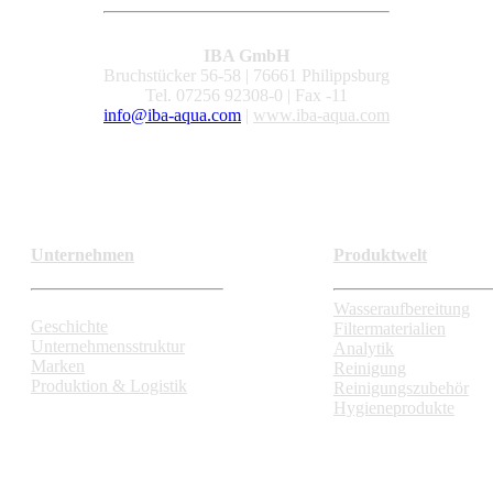
IBA GmbH
Bruchstücker 56-58 | 76661 Philippsburg
Tel. 07256 92308-0 | Fax -11
info@iba-aqua.com
|
www.iba-aqua.com
Unternehmen
Produktwelt
Wasseraufbereitung
Geschichte
Filtermaterialien
Unternehmensstruktur
Analytik
Marken
Reinigung
Produktion & Logistik
Reinigungszubehör
Hygieneprodukte