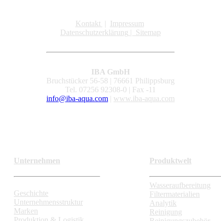
Kontakt
|
Impressum
Datenschutzerklärung
|
Sitemap
IBA GmbH
Bruchstücker 56-58 | 76661 Philippsburg
Tel. 07256 92308-0 | Fax -11
info@iba-aqua.com
|
www.iba-aqua.com
Unternehmen
Produktwelt
Wasseraufbereitung
Geschichte
Filtermaterialien
Unternehmensstruktur
Analytik
Marken
Reinigung
Produktion & Logistik
Reinigungszubehör