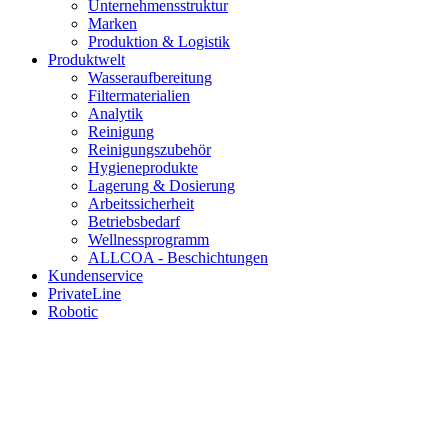
Unternehmensstruktur
Marken
Produktion & Logistik
Produktwelt
Wasseraufbereitung
Filtermaterialien
Analytik
Reinigung
Reinigungszubehör
Hygieneprodukte
Lagerung & Dosierung
Arbeitssicherheit
Betriebsbedarf
Wellnessprogramm
ALLCOA - Beschichtungen
Kundenservice
PrivateLine
Robotic