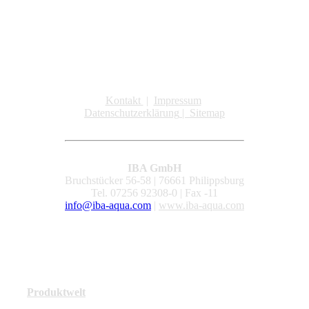
Kontakt
|
Impressum
Datenschutzerklärung
|
Sitemap
IBA GmbH
Bruchstücker 56-58 | 76661 Philippsburg
Tel. 07256 92308-0 | Fax -11
info@iba-aqua.com
|
www.iba-aqua.com
Produktwelt