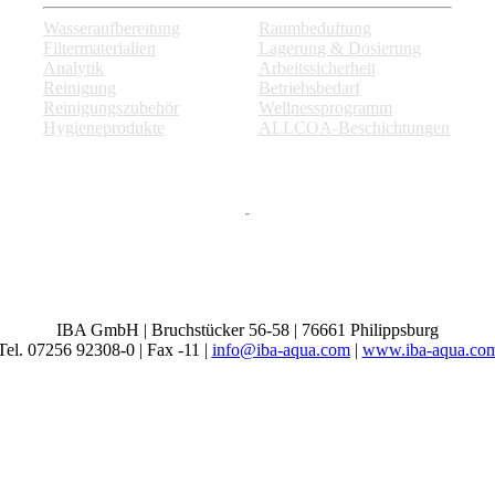
Wasseraufbereitung
Raumbeduftung
Filtermaterialien
Lagerung & Dosierung
Analytik
Arbeitssicherheit
Reinigung
Betriebsbedarf
Reinigungszubehör
Wellnessprogramm
Hygieneprodukte
ALLCOA-Beschichtungen
IBA GmbH | Bruchstücker 56-58 | 76661 Philippsburg
Tel. 07256 92308-0 | Fax -11 |
info@iba-aqua.com
|
www.iba-aqua.co